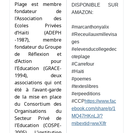
Plage est membre
DISPONIBLE SUR
fondateur de
AMAZON:
l’Association des
Ecoles Privées
#marcanthonyalix
d’Haïti (ADEPH
#Receuilauxmillevisa
-1987), membre
ges
fondateur du Groupe
#elevesducollegedec
de Réflexion et
oteplage
d’Action pour
#Carrefour
l’Education (GRACE-
#Haiti
1994), deux
#poemes
associations qui ont
#texteslibres
été à l’avant-garde
#erpeeditions
de la mise en place
#CCP
https://www.fac
du Consortium des
ebook.com/share/p/1
Organisations du
MQ47HKnLJ/?
Secteur Privé de
mibextid=wwXIfr
l’Education (COSPE-
2005). L’institution