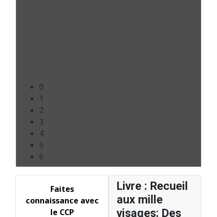
0
1
2
3
4
5
6
Livre : Recueil
Faites
aux mille
connaissance avec
visages: Des
le CCP