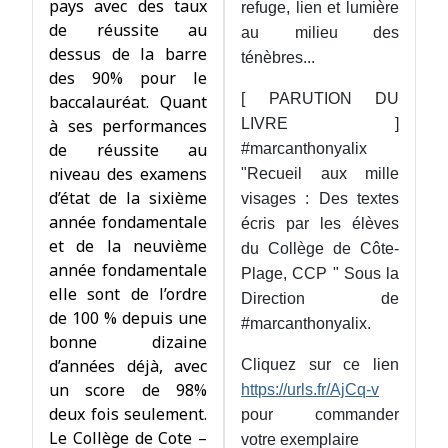
pays avec des taux
refuge, lien et lumière
de réussite au
au milieu des
dessus de la barre
ténèbres...
des 90% pour le
[ PARUTION DU
baccalauréat. Quant
à ses performances
LIVRE ]
de réussite au
#marcanthonyalix
niveau des examens
"Recueil aux mille
d’état de la sixième
visages : Des textes
année fondamentale
écris par les élèves
et de la neuvième
du Collège de Côte-
année fondamentale
Plage, CCP " Sous la
elle sont de l’ordre
Direction de
de 100 % depuis une
#marcanthonyalix.
bonne dizaine
d’années déjà, avec
Cliquez sur ce lien
un score de 98%
https://urls.fr/AjCq-v
deux fois seulement.
pour commander
Le Collège de Cote –
votre exemplaire