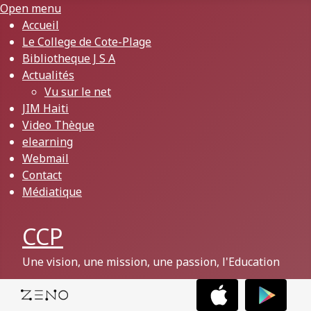
Open menu
Accueil
Le College de Cote-Plage
Bibliotheque J S A
Actualités
Vu sur le net
JIM Haiti
Video Thèque
elearning
Webmail
Contact
Médiatique
CCP
Une vision, une mission, une passion, l'Education