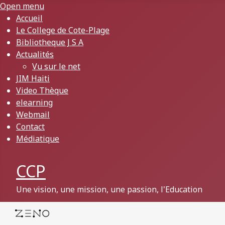
Open menu
Accueil
Le College de Cote-Plage
Bibliotheque J S A
Actualités
Vu sur le net
JIM Haiti
Video Thèque
elearning
Webmail
Contact
Médiatique
CCP
Une vision, une mission, une passion, l'Education