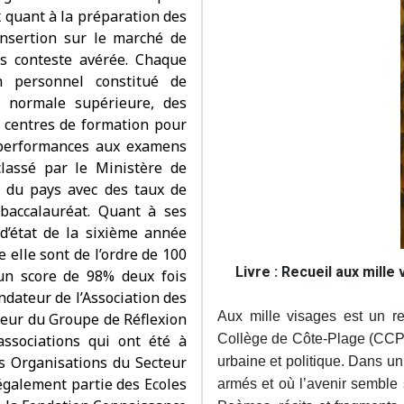
ix quant à la préparation des
’insertion sur le marché de
ns conteste avérée. Chaque
n personnel constitué de
e normale supérieure, des
es centres de formation pour
s performances aux examens
classé par le Ministère de
s du pays avec des taux de
baccalauréat. Quant à ses
’état de la sixième année
elle sont de l’ordre de 100
Livre : Recueil aux mille 
un score de 98% deux fois
dateur de l’Association des
Aux mille visages est un re
teur du Groupe de Réflexion
associations qui ont été à
Collège de Côte-Plage (CCP)
s Organisations du Secteur
urbaine et politique. Dans u
t également partie des Ecoles
armés et où l’avenir semble