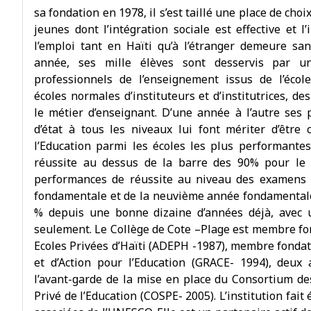
sa fondation en 1978, il s’est taillé une place de cho
jeunes dont l’intégration sociale est effective et l
l’emploi tant en Haïti qu’à l’étranger demeure sa
année, ses mille élèves sont desservis par u
professionnels de l’enseignement issus de l’écol
écoles normales d’instituteurs et d’institutrices, d
le métier d’enseignant. D’une année à l’autre se
d’état à tous les niveaux lui font mériter d’être 
l’Education parmi les écoles les plus performante
réussite au dessus de la barre des 90% pour le 
performances de réussite au niveau des examens d
fondamentale et de la neuvième année fondamentale 
% depuis une bonne dizaine d’années déjà, avec 
seulement. Le Collège de Cote –Plage est membre fon
Ecoles Privées d’Haïti (ADEPH -1987), membre fonda
et d’Action pour l’Education (GRACE- 1994), deux 
l’avant-garde de la mise en place du Consortium de
Privé de l’Education (COSPE- 2005). L’institution fai