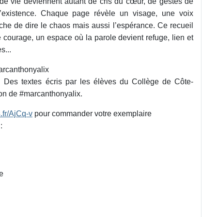
de vie deviennent autant de cris du cœur, de gestes de
d’existence. Chaque page révèle un visage, une voix
uche de dire le chaos mais aussi l’espérance. Ce recueil
 courage, un espace où la parole devient refuge, lien et
s...
rcanthonyalix
: Des textes écris par les élèves du Collège de Côte-
on de #marcanthonyalix.
s.fr/AjCq-v
pour commander votre exemplaire
:
e