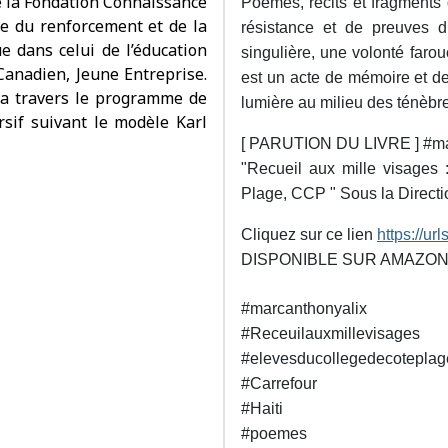
de la Fondation Connaissance
Poèmes, récits et fragments 
re du renforcement et de la
résistance et de preuves 
e dans celui de l’éducation
singulière, une volonté faro
anadien, Jeune Entreprise.
est un acte de mémoire et de
 a travers le programme de
lumière au milieu des ténèbre
ursif suivant le modèle Karl
[ PARUTION DU LIVRE ] #ma
"Recueil aux mille visages 
Plage, CCP " Sous la Directi
Cliquez sur ce lien
https://url
DISPONIBLE SUR AMAZON
#marcanthonyalix
#Receuilauxmillevisages
#elevesducollegedecoteplag
#Carrefour
#Haiti
#poemes