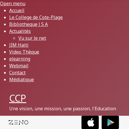
Open menu
Accueil
Le College de Cote-Plage
Bibliotheque J S A
Actualités
Vu sur le net
JIM Haiti
Video Thèque
elearning
Webmail
Contact
Médiatique
CCP
Une vision, une mission, une passion, l'Education