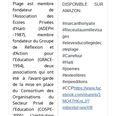
Plage est membre
DISPONIBLE SUR
fondateur de
AMAZON:
l’Association des
Ecoles Privées
#marcanthonyalix
d’Haïti (ADEPH
#Receuilauxmillevisa
-1987), membre
ges
fondateur du Groupe
#elevesducollegedec
de Réflexion et
oteplage
d’Action pour
#Carrefour
l’Education (GRACE-
#Haiti
1994), deux
#poemes
associations qui ont
#texteslibres
été à l’avant-garde
#erpeeditions
de la mise en place
#CCP
https://www.fac
du Consortium des
ebook.com/share/p/1
Organisations du
MQ47HKnLJ/?
Secteur Privé de
mibextid=wwXIfr
l’Education (COSPE-
2005). L’institution