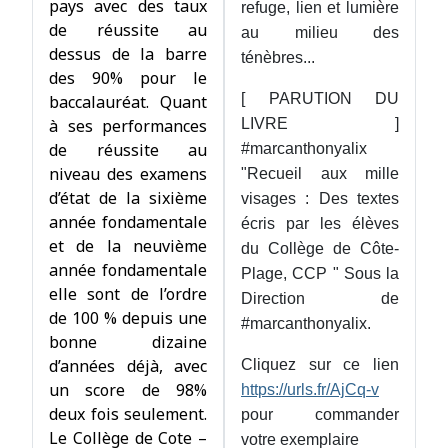
pays avec des taux
refuge, lien et lumière
de réussite au
au milieu des
dessus de la barre
ténèbres...
des 90% pour le
[ PARUTION DU
baccalauréat. Quant
à ses performances
LIVRE ]
de réussite au
#marcanthonyalix
niveau des examens
"Recueil aux mille
d’état de la sixième
visages : Des textes
année fondamentale
écris par les élèves
et de la neuvième
du Collège de Côte-
année fondamentale
Plage, CCP " Sous la
elle sont de l’ordre
Direction de
de 100 % depuis une
#marcanthonyalix.
bonne dizaine
d’années déjà, avec
Cliquez sur ce lien
un score de 98%
https://urls.fr/AjCq-v
deux fois seulement.
pour commander
Le Collège de Cote –
votre exemplaire