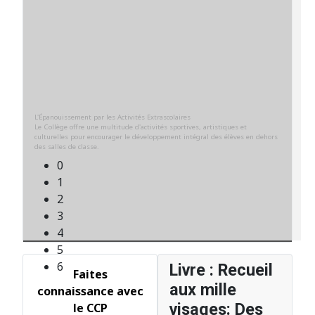
0
1
2
3
4
5
6
Livre : Recueil
Faites
aux mille
connaissance avec
visages: Des
le CCP